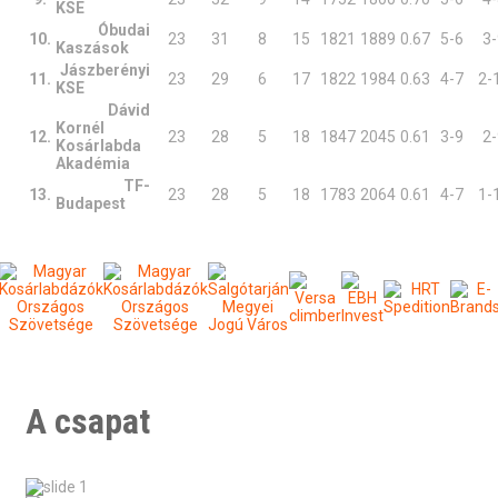
KSE
Óbudai
10.
23
31
8
15
1821
1889
0.67
5-6
3-
Kaszások
Jászberényi
11.
23
29
6
17
1822
1984
0.63
4-7
2-
KSE
Dávid
Kornél
12.
23
28
5
18
1847
2045
0.61
3-9
2-
Kosárlabda
Akadémia
TF-
13.
23
28
5
18
1783
2064
0.61
4-7
1-
Budapest
A csapat