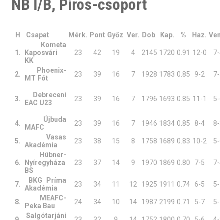
NB I/B, Piros-csoport
H
Csapat
Mérk.
Pont
Győz
.
Ver.
Dob
.
Kap.
%
Haz.
Ven
Kometa
1.
Kaposvári
23
42
19
4
2145
1720
0.91
12-0
7-
KK
Phoenix-
2.
23
39
16
7
1928
1783
0.85
9-2
7-
MT Fót
Debreceni
3.
23
39
16
7
1796
1693
0.85
11-1
5-
EAC U23
Újbuda
4.
23
39
16
7
1946
1834
0.85
8-4
8-
MAFC
Vasas
5.
23
38
15
8
1758
1689
0.83
10-2
5-
Akadémia
Hübner-
6.
Nyíregyháza
23
37
14
9
1970
1869
0.80
7-5
7-
BS
BKG Príma
7.
23
34
11
12
1925
1911
0.74
6-5
5-
Akadémia
MEAFC-
8.
24
34
10
14
1987
2199
0.71
5-7
5-
Peka Bau
Salgótarjáni
9.
23
32
9
14
1752
1800
0.70
5-6
4-