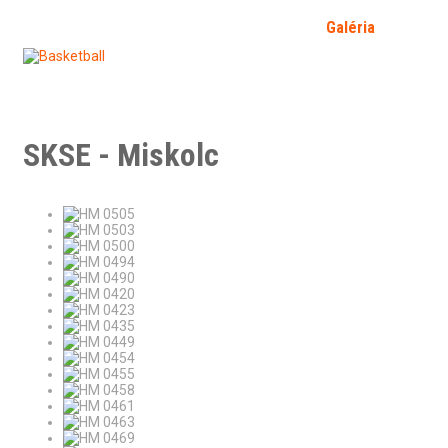
Kezdőlap
Bemutatkozás
Hírek
Galéria
Fórum
SFP
Bejelentkezés
Kapcsolat
Határozat 2026/2
SKSE - Miskolc