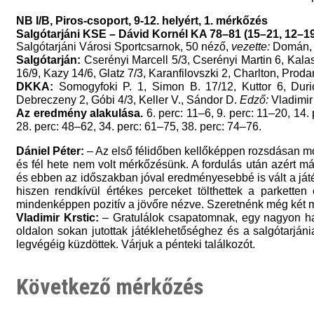
NB I/B, Piros-csoport, 9-12. helyért, 1. mérkőzés
Salgótarjáni KSE – Dávid Kornél KA 78–81 (15–21, 12–19
Salgótarjáni Városi Sportcsarnok, 50 néző,
vezette:
Domán, 
Salgótarján:
Cserényi Marcell 5/3, Cserényi Martin 6, Kalas
16/9, Kazy 14/6, Glatz 7/3, Karanfilovszki 2, Charlton, Prod
DKKA:
Somogyfoki P. 1, Simon B. 17/12, Kuttor 6, Dur
Debreczeny 2, Góbi 4/3, Keller V., Sándor D.
Edző:
Vladimir 
Az eredmény alakulása.
6. perc: 11–6, 9. perc: 11–20, 14.
28. perc: 48–62, 34. perc: 61–75, 38. perc: 74–76.
Dániel Péter:
– Az első félidőben kellőképpen rozsdásan m
és fél hete nem volt mérkőzésünk. A fordulás után azért m
és ebben az időszakban jóval eredményesebbé is vált a játé
hiszen rendkívül értékes perceket tölthettek a parketten
mindenképpen pozitív a jövőre nézve. Szeretnénk még két mé
Vladimir Krstic:
– Gratulálok csapatomnak, egy nagyon ha
oldalon sokan jutottak játéklehetőséghez és a salgótarjáni
legvégéig küzdöttek. Várjuk a pénteki találkozót.
Következő mérkőzés