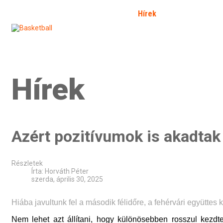
Kezdőlap
Bemutatkozás
Hírek
Galéria
Fó
SFP
Bejelentkezés
Kapcsolat
Határozat 2026/2
Hírek
Azért pozitívumok is akadtak
Részletek
Írta:
Horváth Péter
szerda, április 30, 2025
Hiába javultunk fel a második félidőre, a fehérvári együttes 
Nem lehet azt állítani, hogy különösebben rosszul kezdte